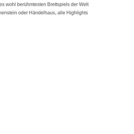
des wohl berühmtesten Brettspiels der Welt
henstein oder Händelhaus, alle Highlights
 da!
05.08.2021
Straßen stehen fest
|
enen
Mehr als 40.000 Stimmen
Artikel lesen