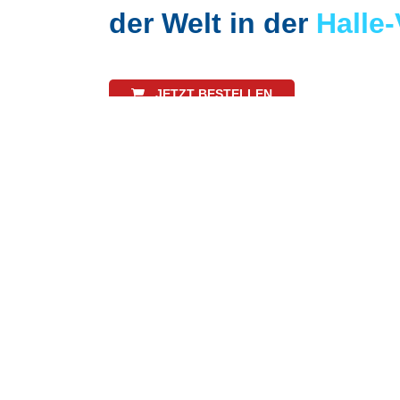
der Welt in der
Halle-
JETZT BESTELLEN
22.11.202
Aktuelles
Neuaufla
erhältlic
Alle Informationen zur Monopoly
Halle-Edition.
Pressebereich
Artikel les