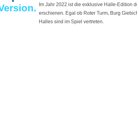
Im Jahr 2022 ist die exklusive Halle-Edition 
Version.
erschienen. Egal ob Roter Turm, Burg Giebic
Halles sind im Spiel vertreten.
4
Aktualisiert und limitiert
09.03.2022
Endlich ist es
|
|
ge ab Dezember 2024
Monopoly Halle erschi
h
en
Artikel lesen